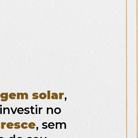
gem solar
,
nvestir no
cresce
, sem