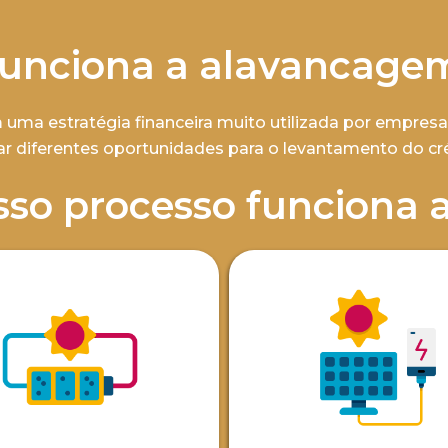
unciona a alavancagem
 uma estratégia financeira muito utilizada por empres
 diferentes oportunidades para o levantamento do créd
sso processo funciona a