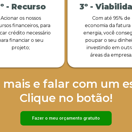
º - Recurso
3º - Viabilid
Acionar os nossos
Com até 95% de
ursos financeiros, para
economia da fatura
car crédito necessário
energia, você conse
para financiar o seu
poupar o seu dinhe
projeto;
investindo em outr
áreas da empresa
 mais e falar com um es
Clique no botão!
Fazer o meu orçamento gratuito