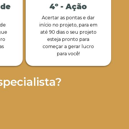
ade
4º - Ação
Acertar as pontas e dar
 de
início no projeto, para em
gue
até 90 dias o seu projeto
iro
esteja pronto para
as
começar a gerar lucro
.
para você!
pecialista?